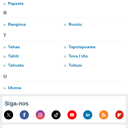
para lhe
Papeete
licidade e
R
ados com
esmo. Pode
Rangiroa
Rurutu
ais
s na nossa
T
 Cookies
e
u
Tahaa
Taputapuatea
nto a
Tahiti
Teva I Uta
omento,
 botão
Tahuata
Tubuai
de cookies
na parte
U
nossa
.
Uturoa
IVAMENTE,
Siga-nos
as
tes a