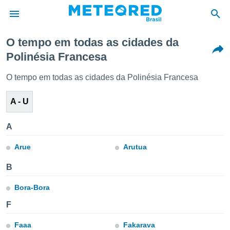
O tempo em todas as cidades da
Polinésia Francesa
de
 da
O tempo em todas as cidades da Polinésia Francesa
tempo.com)
do por
A - U
is para
e as
 fornecidas
A
 qualidade.
r a este
Arue
Arutua
s das
opções:
B
ookies e
Bora-Bora
 forma
F
e digital
da,
Faaa
Fakarava