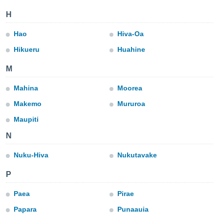
m
 recolhidas
H
cookies ou
Hao
Hiva-Oa
, permite-
ar a nossa
Hikueru
Huahine
ara
ACEITAR
 fornecer-
M
E
os de alta
CONTINUAR
sem
Mahina
Moorea
sto.
Makemo
Mururoa
CONFIGURAÇÕES
o botão
Maupiti
ontinuar",
r ao
N
itando a
de todos os
Nuku-Hiva
Nukutavake
óprios ou
parceiros,
P
rmitem
lisar o
Paea
Pirae
nto no
em como
Papara
Punaauia
 um perfil