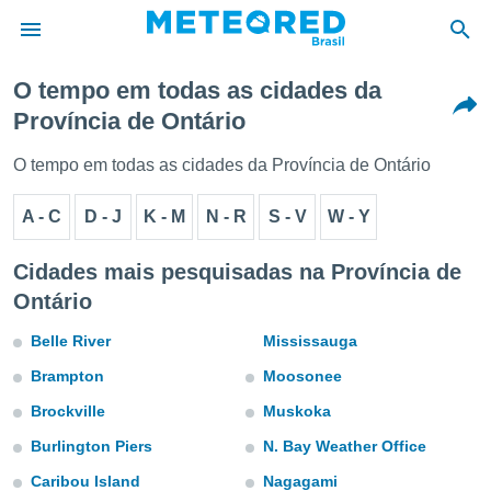
O tempo em todas as cidades da
Província de Ontário
de
 da
O tempo em todas as cidades da Província de Ontário
tempo.com)
do por
A - C
D - J
K - M
N - R
S - V
W - Y
is para
e as
 fornecidas
Cidades mais pesquisadas na Província de
 qualidade.
Ontário
r a este
s das
Belle River
Mississauga
opções:
Brampton
Moosonee
ookies e
 forma
Brockville
Muskoka
Burlington Piers
N. Bay Weather Office
e digital
da,
Caribou Island
Nagagami