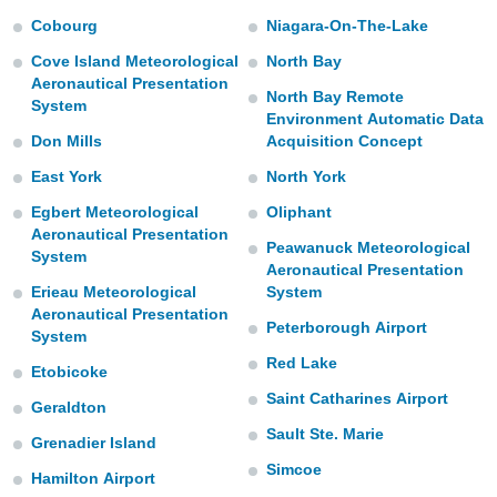
m
Cobourg
Niagara-On-The-Lake
 recolhidas
cookies ou
Cove Island Meteorological
North Bay
Aeronautical Presentation
, permite-
North Bay Remote
System
ar a nossa
Environment Automatic Data
ara
Don Mills
Acquisition Concept
ACEITAR
 fornecer-
E
os de alta
East York
North York
CONTINUAR
sem
Egbert Meteorological
Oliphant
sto.
Aeronautical Presentation
CONFIGURAÇÕES
Peawanuck Meteorological
o botão
System
Aeronautical Presentation
ontinuar",
Erieau Meteorological
System
r ao
Aeronautical Presentation
itando a
Peterborough Airport
de todos os
System
óprios ou
Red Lake
Etobicoke
parceiros,
Saint Catharines Airport
rmitem
Geraldton
lisar o
Sault Ste. Marie
nto no
Grenadier Island
em como
Simcoe
Hamilton Airport
 um perfil