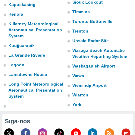
para lhe
Sioux Lookout
Kapuskasing
licidade e
Timmins
Kenora
ados com
Toronto Buttonville
Killarney Meteorological
esmo. Pode
Aeronautical Presentation
ais
Trenton
System
s na nossa
Upsala Radar Site
 Cookies
e
Kuujjuarapik
u
Wasaga Beach Automatic
nto a
La Grande Riviere
Weather Reporting System
omento,
Lagoon
 botão
Waskaganish Airport
de cookies
Lansdowne House
Wawa
na parte
nossa
Long Point Meteorological
Wemindji Airport
.
Aeronautical Presentation
Wiarton
System
IVAMENTE,
York
as
Siga-nos
tes a