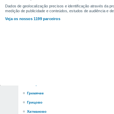
Черная Грязь
Dados de geolocalização precisos e identificação através da pr
medição de publicidade e conteúdos, estudos de audiência e d
Дедиловские Выселки
Veja os nossos 1199 parceiros
Демидовка
Диктатура
Дубики
Дубна
Епифань
Ержино
Горшково
Говоренки
Гремячее
Грицово
Хатманово