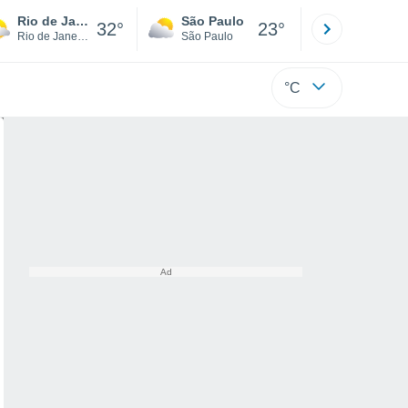
Rio de Janeiro
São Paulo
Boa Vista
32°
23°
Rio de Janeiro
São Paulo
Roraima
°C