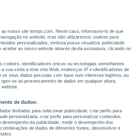
de Tula
Коптево
er ao nosso site tempo.com. Neste caso, informamo-lo de que
navegação no website, mas não utilizaremos cookies para
Кропотово
nteúdos personalizados, embora possa visualizar publicidade
e aceder ao nosso website através desta assinatura, clicando no
Круглики
Куракино
s cookies, identificadores únicos ou tecnologias semelhantes
 sua visita a este sitio Web, endereços IP e identificadores de
Кузьменки
r os seus dados pessoais com base num interesse legítimo, ao
ou opor-se ao processamento de dados em qualquer altura,
Ланьшинский
 website.
Ломинцевский
mento de dados:
Малевка
dos limitados para selecionar publicidade, criar perfis para
Манаенки
idade personalizada, criar perfis para personalizar conteúdos,
ir o desempenho da publicidade, medir o desempenho dos
Менделеевский
 combinações de dados de diferentes fontes, desenvolver e
eúdos.