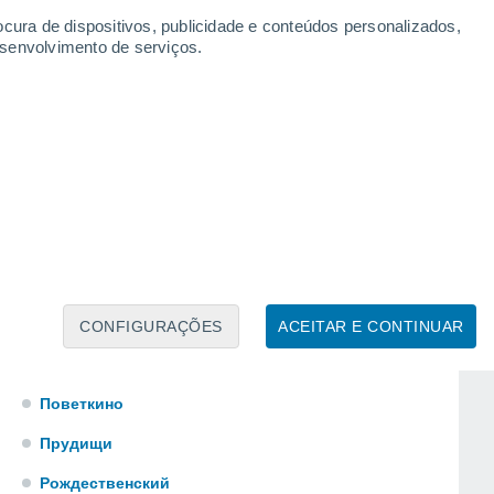
Мещерино
ocura de dispositivos, publicidade e conteúdos personalizados,
esenvolvimento de serviços.
Мордвес
Новое Павшино
Новогуровский
Новоселебное
Одоев
Огаревка
Оленьковский
Першино
CONFIGURAÇÕES
ACEITAR E CONTINUAR
Плавск
Поветкино
Прудищи
Рождественский