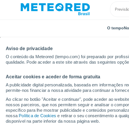
O tempo
No
Aviso de privacidade
O conteúdo da Meteored (tempo.com) foi preparado por profissio
qualidade. Pode aceder a este site através das seguintes opçõe
Aceitar cookies e aceder de forma gratuita
Início
Rússia
Oblast de Tula
Localidades
A publicidade digital personalizada, baseada em informações r
permite-nos financiar a nossa atividade para continuar a fornec
O tempo em todas as c
Ao clicar no botão "Aceitar e continuar", pode aceder ao websit
Tula
nossos parceiros, que nos permitem seguir e analisar o compo
específico para lhe mostrar publicidade e conteúdos persona
nossa
Política de Cookies
e retirar o seu consentimento a qua
O tempo em todas as cidades do Oblast de Tula
disponível na parte inferior da nossa página web.