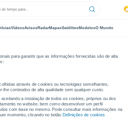
tícias
Vídeos
Avisos
Radar
Mapas
Satélites
Modelos
O Mundo
nais para garantir que as informações fornecidas são de alta
s:
ecolhidas através de cookies ou tecnologias semelhantes,
er-lhe conteúdos de alta qualidade sem qualquer custo.
idades do Oblast de
e aceitando a instalação de todos os cookies, próprios ou dos
rtamento no website, bem como desenvolver um perfil
lizados com base no mesmo. Pode consultar mais informações na
lquer momento, clicando no botão
Definições de cookies