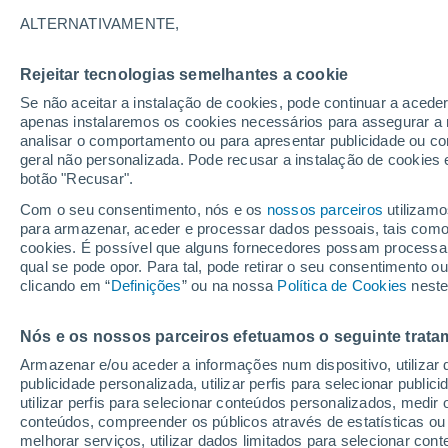
A - R
S - Z
ALTERNATIVAMENTE,
Cidades mais pesquisadas no Oblast 
Rejeitar tecnologias semelhantes a cookie
Языково
Se não aceitar a instalação de cookies, pode continuar a aced
apenas instalaremos os cookies necessários para assegurar a 
Березово
analisar o comportamento ou para apresentar publicidade ou co
geral não personalizada. Pode recusar a instalação de cookies 
Богданово
botão "Recusar".
Болохово
Com o seu consentimento, nós e os
nossos parceiros
utilizamo
para armazenar, aceder e processar dados pessoais, tais como a
Большие Озерки
cookies. É possível que alguns fornecedores possam processa
qual se pode opor. Para tal, pode retirar o seu consentimento 
Бородинский
clicando em “
Definições
” ou na nossa
Política de Cookies
neste
Бураково
Nós e os nossos parceiros efetuamos o seguinte trata
Быковка
Armazenar e/ou aceder a informações num dispositivo, utilizar da
Черепеть
publicidade personalizada, utilizar perfis para selecionar public
utilizar perfis para selecionar conteúdos personalizados, med
Чернь
conteúdos, compreender os públicos através de estatísticas ou
melhorar serviços, utilizar dados limitados para selecionar cont