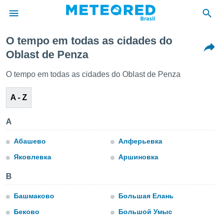
O tempo em todas as cidades do
Oblast de Penza
de
 da
O tempo em todas as cidades do Oblast de Penza
tempo.com)
do por
A - Z
is para
e as
 fornecidas
A
 qualidade.
r a este
Абашево
Алферьевка
s das
opções:
Яковлевка
Аршиновка
ookies e
B
 forma
Башмаково
Большая Елань
e digital
Беково
Большой Умыс
da,