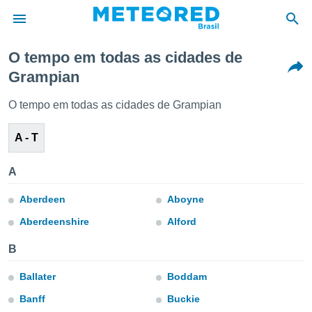
O tempo em todas as cidades de
Grampian
de
 da
O tempo em todas as cidades de Grampian
tempo.com)
do por
A - T
is para
e as
 fornecidas
A
 qualidade.
r a este
Aberdeen
Aboyne
s das
opções:
Aberdeenshire
Alford
ookies e
B
 forma
Ballater
Boddam
e digital
Banff
Buckie
da,