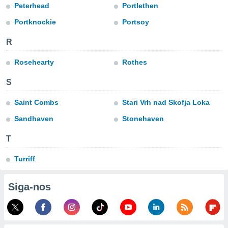
tar a
Peterhead
Portlethen
de cookies,
Portknockie
Portsoy
uar a
osso site
 Neste
R
mamo-lo de
Rosehearty
Rothes
s os
cessários
S
rar a
no website,
Saint Combs
Stari Vrh nad Skofja Loka
ilizaremos
Sandhaven
Stonehaven
a analisar o
nto ou
ntar
T
 ou
Turriff
dos,
ssa
Siga-nos
ublicidade
ada. Pode
nstalação de
ceder ao