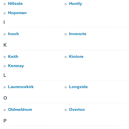
para lhe
Hillside
Huntly
licidade e
Hopeman
ados com
I
esmo. Pode
ais
Insch
Inverurie
s na nossa
 Cookies
e
K
u
nto a
Keith
Kintore
omento,
 botão
Kemnay
de cookies
na parte
L
nossa
.
Laurencekirk
Longside
IVAMENTE,
O
Oldmeldrum
Overton
as
tes a
P