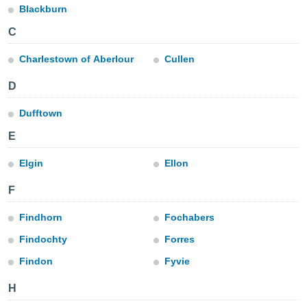
m
Blackburn
 recolhidas
cookies ou
C
, permite-
Charlestown of Aberlour
Cullen
ar a nossa
ara
D
ACEITAR
 fornecer-
E
os de alta
Dufftown
CONTINUAR
sem
sto.
E
CONFIGURAÇÕES
o botão
Elgin
Ellon
ontinuar",
r ao
F
itando a
de todos os
Findhorn
Fochabers
óprios ou
parceiros,
Findochty
Forres
rmitem
lisar o
Findon
Fyvie
nto no
em como
H
 um perfil