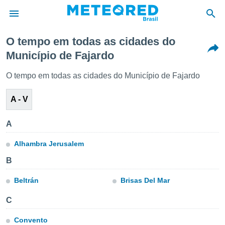
O tempo em todas as cidades do
Município de Fajardo
de
 da
O tempo em todas as cidades do Município de Fajardo
tempo.com)
do por
A - V
is para
e as
 fornecidas
A
 qualidade.
r a este
Alhambra Jerusalem
s das
opções:
B
ookies e
Beltrán
Brisas Del Mar
 forma
C
e digital
da,
Convento