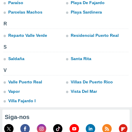
para lhe
Paraíso
Playa De Fajardo
licidade e
Parcelas Machos
Playa Sardinera
ados com
R
esmo. Pode
ais
Reparto Valle Verde
Residencial Puerto Real
s na nossa
 Cookies
e
u
S
nto a
omento,
Saldaña
Santa Rita
 botão
de cookies
V
na parte
nossa
Valle Puerto Real
Villas De Puerto Rico
.
Vapor
Vista Del Mar
IVAMENTE,
Villa Fajardo I
as
Siga-nos
tes a