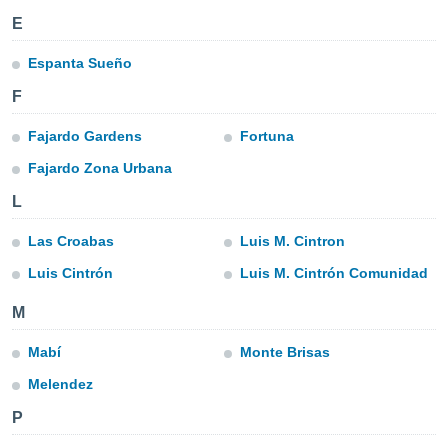
m
E
 recolhidas
cookies ou
Espanta Sueño
, permite-
F
ar a nossa
ara
ACEITAR
Fajardo Gardens
Fortuna
 fornecer-
E
os de alta
CONTINUAR
Fajardo Zona Urbana
sem
sto.
L
CONFIGURAÇÕES
o botão
Las Croabas
Luis M. Cintron
ontinuar",
r ao
Luis Cintrón
Luis M. Cintrón Comunidad
itando a
de todos os
M
óprios ou
parceiros,
Mabí
Monte Brisas
rmitem
lisar o
Melendez
nto no
em como
P
 um perfil