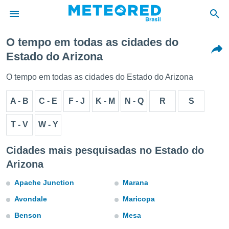
O tempo em todas as cidades do
Estado do Arizona
de
 da
O tempo em todas as cidades do Estado do Arizona
tempo.com)
do por
A - B
C - E
F - J
K - M
N - Q
R
S
is para
e as
 fornecidas
T - V
W - Y
 qualidade.
r a este
Cidades mais pesquisadas no Estado do
s das
opções:
Arizona
ookies e
Apache Junction
Marana
 forma
Avondale
Maricopa
e digital
Benson
Mesa
da,