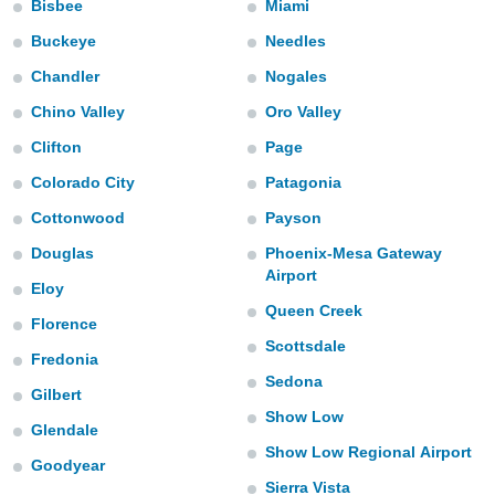
Bisbee
Miami
m
 recolhidas
Buckeye
Needles
cookies ou
Chandler
Nogales
, permite-
ar a nossa
Chino Valley
Oro Valley
ara
ACEITAR
Clifton
Page
 fornecer-
E
os de alta
Colorado City
Patagonia
CONTINUAR
sem
sto.
Cottonwood
Payson
CONFIGURAÇÕES
o botão
Douglas
Phoenix-Mesa Gateway
ontinuar",
Airport
Eloy
r ao
Queen Creek
itando a
Florence
de todos os
Scottsdale
óprios ou
Fredonia
parceiros,
Sedona
Gilbert
rmitem
Show Low
lisar o
Glendale
nto no
Show Low Regional Airport
em como
Goodyear
 um perfil
Sierra Vista