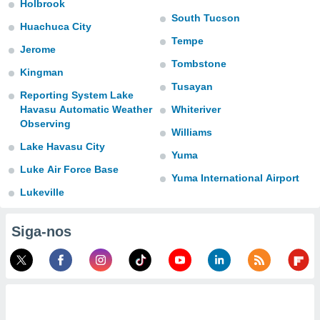
Holbrook
para lhe
South Tucson
licidade e
Huachuca City
Tempe
ados com
Jerome
esmo. Pode
Tombstone
Kingman
ais
s na nossa
Tusayan
Reporting System Lake
 Cookies
e
Havasu Automatic Weather
Whiteriver
u
Observing
nto a
Williams
omento,
Lake Havasu City
 botão
Yuma
de cookies
Luke Air Force Base
Yuma International Airport
na parte
Lukeville
nossa
.
Siga-nos
IVAMENTE,
as
tes a