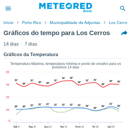
Início
Porto Rico
Municipalidade de Adjuntas
Los Cerros
o de
Gráficos do tempo para Los Cerros
cidade
eúdo da
14 dias
7 dias
tempo.com)
arado por
Gráficos da Temperatura
nais para
r que as
Temperatura Máxima, temperatura mínima e ponto de orvalho para os
próximos 14 dias
 fornecidas
35
 qualidade.
32°
31°
er a este
31°
31°
31°
31°
31°
30°
30°
30°
30°
29°
29°
30
29°
avés das
s opções:
25
cookies e
21°
21°
21°
21°
21°
21°
21°
21°
20°
20°
20°
20°
20°
de forma
20°
20
uita
ade digital
°C
lizada,
Sáb
8
Seg
10
Qua
12
Sex
14
Dom
16
Ter
18
Qui
20