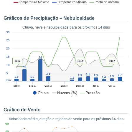
da em
Temperatura Máxima
Temperatura Mínima
Ponto de orvalho
 recolhidas
 cookies ou
Gráficos de Precipitação – Nebulosidade
logias
s, permite-
Chuva, neve e nebulosidade para os próximos 14 dias
iar a nossa
1
30
de para
ACEITAR
a fornecer-
25
E
dos de alta
20
CONTINUAR
ade sem
5
15
r custo.
14
1017
1017
1017
CONFIGURAÇÕES
10
 no botão
7.5
continuar",
5
3.4
3.1
2.7
2.5
2.5
1.9
1.7
1.6
eder ao
1.4
1.1
mm
ceitando a
Sáb
8
Seg
10
Qua
12
Sex
14
Dom
16
Ter
18
Qui
20
de todos os
Chuva
Nuvens (%)
Pressão
róprios ou
 parceiros,
permitem
Gráfico de Vento
analisar o
mento no
Velocidade média, direção e rajadas de vento para os próximos 14 dias
 bem como
50
r um perfil
40