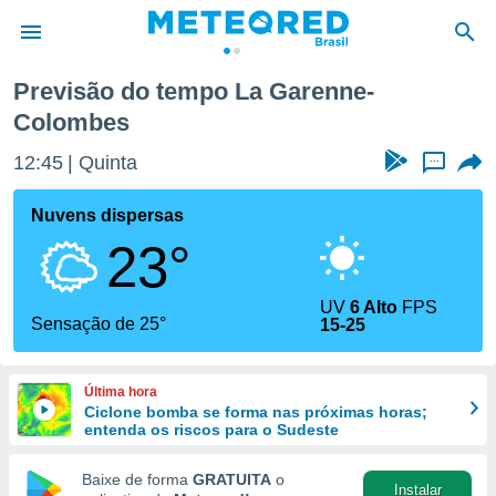
e-Colombes
Previsão do tempo La Garenne-
Colombes
de
 da
12:45
Quinta
...
tempo.com)
do por
Nuvens dispersas
is para
e as
23°
 fornecidas
 qualidade.
r a este
UV
6 Alto
FPS
Sensação de 25°
s das
15-25
opções:
ookies e
Última hora
 forma
Ciclone bomba se forma nas próximas horas;
entenda os riscos para o Sudeste
e digital
Baixe de forma
GRATUITA
o
da,
Instalar