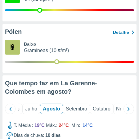
conteúdos.
ção
ão através
Pólen
Detalhe
de
,
Baixo
 e
Gramíneas (10 #/m³)
dos,
publicidade
s, estudos
a e
mento de
Que tempo faz em La Garenne-
Colombes em
agosto
?
ossos 1199
eiros
o
Junho
Julho
Agosto
Setembro
Outubro
Novembro
T. Média :
19°C
Máx.:
24°C
Min:
14°C
Dias de chuva:
10
dias