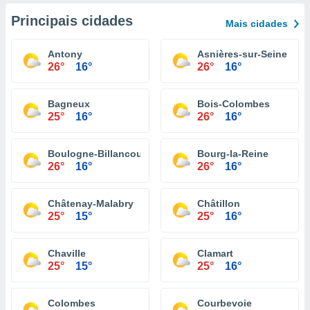
Principais cidades
Mais cidades
Antony
Asnières-sur-Seine
26°
16°
26°
16°
Bagneux
Bois-Colombes
25°
16°
26°
16°
Boulogne-Billancourt
Bourg-la-Reine
26°
16°
26°
16°
Châtenay-Malabry
Châtillon
25°
15°
25°
16°
Chaville
Clamart
25°
15°
25°
16°
Colombes
Courbevoie