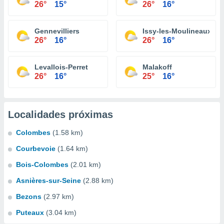
26°
15°
26°
16°
Gennevilliers
Issy-les-Moulineaux
26°
16°
26°
16°
Levallois-Perret
Malakoff
26°
16°
25°
16°
Localidades próximas
Colombes
(1.58 km)
Courbevoie
(1.64 km)
Bois-Colombes
(2.01 km)
Asnières-sur-Seine
(2.88 km)
Bezons
(2.97 km)
Puteaux
(3.04 km)