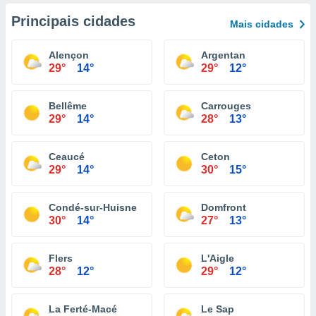
Principais cidades
Mais cidades
Alençon
Argentan
29°
14°
29°
12°
Bellême
Carrouges
29°
14°
28°
13°
Ceaucé
Ceton
29°
14°
30°
15°
Condé-sur-Huisne
Domfront
30°
14°
27°
13°
Flers
L'Aigle
28°
12°
29°
12°
La Ferté-Macé
Le Sap