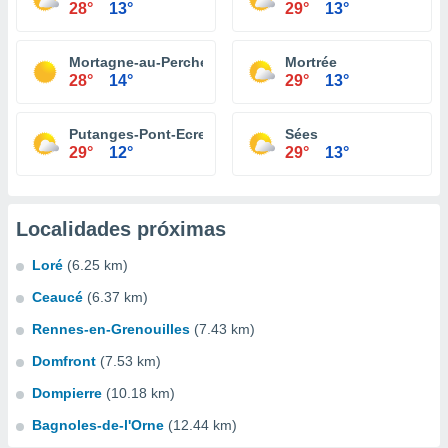
28°
13°
29°
13°
Mortagne-au-Perche
Mortrée
28°
14°
29°
13°
Putanges-Pont-Ecrepin
Sées
29°
12°
29°
13°
Localidades próximas
Loré
(6.25 km)
Ceaucé
(6.37 km)
Rennes-en-Grenouilles
(7.43 km)
Domfront
(7.53 km)
Dompierre
(10.18 km)
Bagnoles-de-l'Orne
(12.44 km)