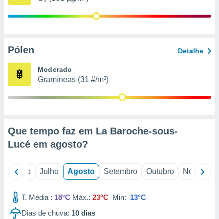
conteúdos.
ção
ão através
Pólen
Detalhe
de
,
Moderado
 e
Gramíneas (31 #/m³)
dos,
publicidade
s, estudos
a e
mento de
Que tempo faz em La Baroche-sous-
Lucé em
agosto
?
ossos 1199
eiros
o
Junho
Julho
Agosto
Setembro
Outubro
Novembro
T. Média :
18°C
Máx.:
23°C
Min:
13°C
Dias de chuva:
10
dias