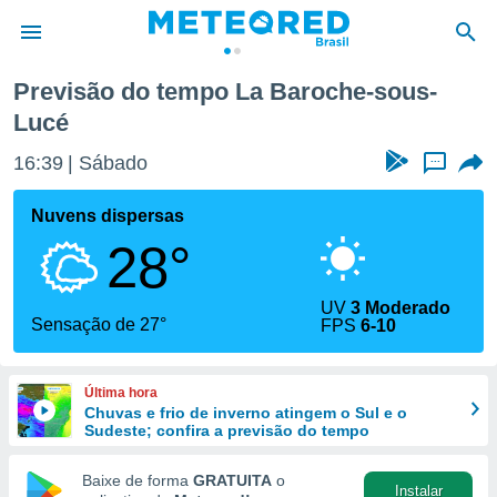
Previsão do tempo La Baroche-sous-
Lucé
de
 da
16:39
Sábado
...
tempo.com)
do por
Nuvens dispersas
is para
e as
28°
 fornecidas
 qualidade.
r a este
UV
3 Moderado
Sensação de 27°
s das
FPS
6-10
opções:
ookies e
Última hora
 forma
Chuvas e frio de inverno atingem o Sul e o
Sudeste; confira a previsão do tempo
e digital
Baixe de forma
GRATUITA
o
da,
Instalar