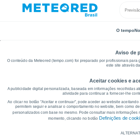
O tempo
No
Aviso de 
O conteúdo da Meteored (tempo.com) foi preparado por profissionais para g
este site através d
Aceitar cookies e ac
Início
Argentina
Província de Entre Ríos
Jubile
A publicidade digital personalizada, baseada em informações recolhidas at
atividade para continuar a fornecer-lhe con
Gráficos do tempo para
Ao clicar no botão "Aceitar e continuar", pode aceder ao website aceitando
permitem seguir e analisar o comportamento no website, bem como dese
personalizados com base no mesmo. Pode consultar mais informações
14 dias
7 dias
Definições de cook
momento, clicando no botão
Gráficos da Temperatura
ALTERNAT
Temperatura Máxima, temperatura mínim