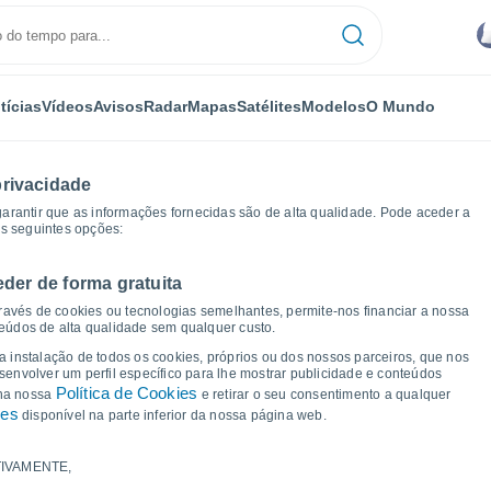
tícias
Vídeos
Avisos
Radar
Mapas
Satélites
Modelos
O Mundo
privacidade
arantir que as informações fornecidas são de alta qualidade. Pode aceder a
as seguintes opções:
eder de forma gratuita
o
Gráficos de tempo
ravés de cookies ou tecnologias semelhantes, permite-nos financiar a nossa
teúdos de alta qualidade sem qualquer custo.
 Jubileo
 a instalação de todos os cookies, próprios ou dos nossos parceiros, que nos
nvolver um perfil específico para lhe mostrar publicidade e conteúdos
Política de Cookies
 na nossa
e retirar o seu consentimento a qualquer
ies
disponível na parte inferior da nossa página web.
IVAMENTE,
a e ponto de orvalho para os próximos 14 dias