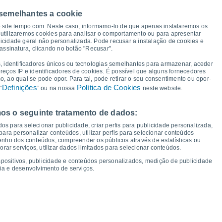
21°
 semelhantes a cookie
19°
19°
19°
o site tempo.com. Neste caso, informamo-lo de que apenas instalaremos os
17°
16°
utilizaremos cookies para analisar o comportamento ou para apresentar
icidade geral não personalizada. Pode recusar a instalação de cookies e
12°
12°
11°
11°
assinatura, clicando no botão "Recusar".
10°
10°
8°
8°
, identificadores únicos ou tecnologias semelhantes para armazenar, aceder
6°
4°
ereços IP e identificadores de cookies. É possível que alguns fornecedores
 ao qual se pode opor. Para tal, pode retirar o seu consentimento ou opor-
Definições
Política de Cookies
“
” ou na nossa
neste website.
os o seguinte tratamento de dados:
ua
12
Qui
13
Sex
14
Sáb
15
Dom
16
Seg
17
Ter
18
Qua
19
os para selecionar publicidade, criar perfis para publicidade personalizada,
mperatura Mínima
Ponto de orvalho
s para personalizar conteúdos, utilizar perfis para selecionar conteúdos
ho dos conteúdos, compreender os públicos através de estatísticas ou
ar serviços, utilizar dados limitados para selecionar conteúdos.
spositivos, publicidade e conteúdos personalizados, medição de publicidade
ia e desenvolvimento de serviços.
dade para os próximos 14 dias
100
27
75