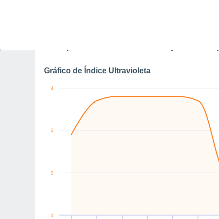
13
10
SW
S
SW
S
SE
SE
km/h
Qui
6
Sex
7
Sáb
8
Dom
9
Seg
10
Ter
11
Q
Rajadas máximas do ven
Gráfico de Índice Ultravioleta
4
3
2
1