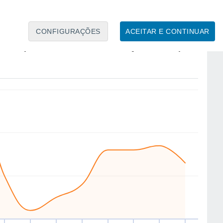
16
11
11
CONFIGURAÇÕES
ACEITAR E CONTINUAR
SE
SE
SE
NE
SW
SW
N
NE
ua
12
Qui
13
Sex
14
Sáb
15
Dom
16
Seg
17
Ter
18
Qua
19
to
Velocidade média do vento