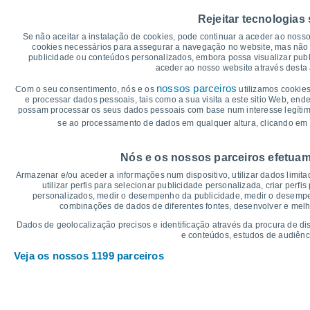
25
Rejeitar tecnologias
20°
20
Se não aceitar a instalação de cookies, pode continuar a aceder ao noss
17°
15°
cookies necessários para assegurar a navegação no website, mas não 
15°
15°
15
14°
publicidade ou conteúdos personalizados, embora possa visualizar publ
aceder ao nosso website através desta 
10
9°
nossos parceiros
Com o seu consentimento, nós e os
utilizamos cookies
5°
5°
4°
e processar dados pessoais, tais como a sua visita a este sitio Web, end
4°
5
2°
possam processar os seus dados pessoais com base num interesse legítimo,
se ao processamento de dados em qualquer altura, clicando em 
0
°C
Nós e os nossos parceiros efetuam
Qui
6
Sex
7
Sáb
8
Dom
9
Seg
10
Ter
11
Q
Armazenar e/ou aceder a informações num dispositivo, utilizar dados limitad
Temperatura Máxima
Te
utilizar perfis para selecionar publicidade personalizada, criar perfi
personalizados, medir o desempenho da publicidade, medir o desempen
combinações de dados de diferentes fontes, desenvolver e melhor
Gráficos de Precipitação – Nebulosidade
Dados de geolocalização precisos e identificação através da procura de di
e conteúdos, estudos de audiênc
Chuva, neve e nebulosi
Veja os nossos 1199 parceiros
25
1032
10
20