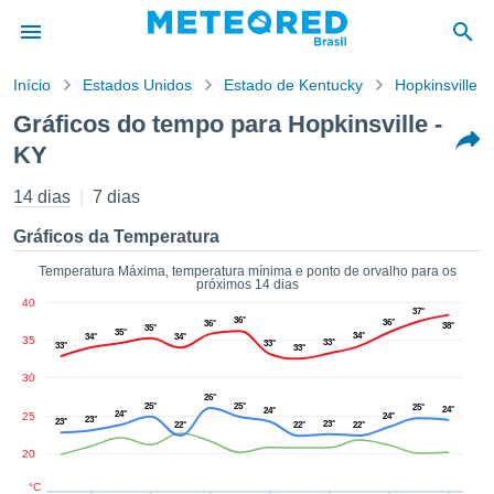
Início
Estados Unidos
Estado de Kentucky
Hopkinsville
o de
Gráficos do tempo para Hopkinsville -
cidade
KY
eúdo da
tempo.com)
14 dias
7 dias
arado por
nais para
Gráficos da Temperatura
r que as
 fornecidas
Temperatura Máxima, temperatura mínima e ponto de orvalho para os
 qualidade.
próximos 14 dias
er a este
40
37°
avés das
36°
36°
36°
38°
35°
35°
34°
34°
34°
35
s opções:
33°
33°
33°
33°
30
cookies e
26°
de forma
25°
25°
25°
24°
24°
24°
25
24°
23°
23°
23°
uita
22°
22°
22°
20
ade digital
lizada,
°C