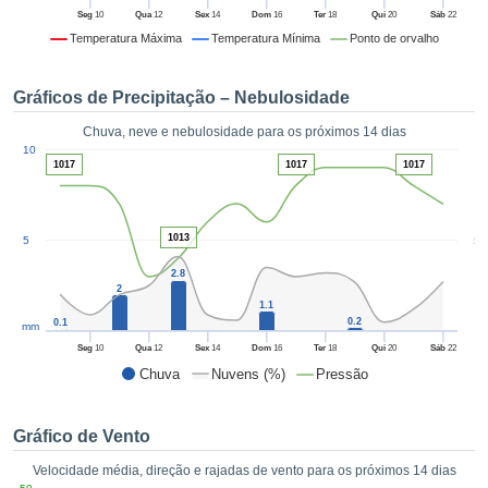
da em
Seg
10
Qua
12
Sex
14
Dom
16
Ter
18
Qui
20
Sáb
22
 recolhidas
Temperatura Máxima
Temperatura Mínima
Ponto de orvalho
 cookies ou
logias
s, permite-
Gráficos de Precipitação – Nebulosidade
iar a nossa
de para
Chuva, neve e nebulosidade para os próximos 14 dias
ACEITAR
1
a fornecer-
10
E
1017
1017
1017
dos de alta
CONTINUAR
ade sem
r custo.
CONFIGURAÇÕES
1013
5
5
 no botão
continuar",
2.8
eder ao
2
1.1
ceitando a
0.2
0.1
mm
de todos os
róprios ou
Seg
10
Qua
12
Sex
14
Dom
16
Ter
18
Qui
20
Sáb
22
 parceiros,
Chuva
Nuvens (%)
Pressão
permitem
analisar o
mento no
Gráfico de Vento
 bem como
Velocidade média, direção e rajadas de vento para os próximos 14 dias
r um perfil