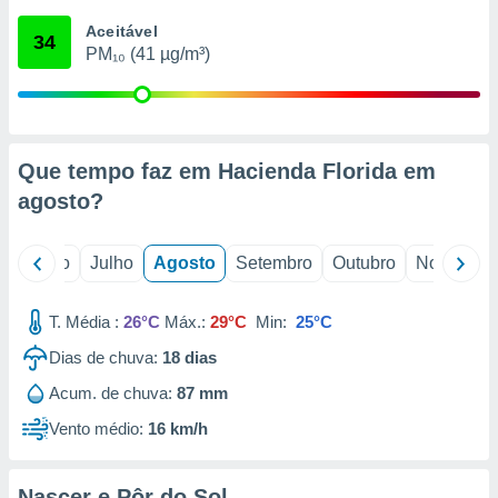
conteúdos.
Aceitável
34
PM₁₀ (41 µg/m³)
ção
ão através
de
,
 e
Que tempo faz em Hacienda Florida em
agosto
?
dos,
publicidade
s, estudos
o
Junho
Julho
Agosto
Setembro
Outubro
Novembro
a e
mento de
T. Média :
26°C
Máx.:
29°C
Min:
25°C
ossos 1199
Dias de chuva:
18
dias
eiros
Acum. de chuva:
87 mm
Vento médio:
16 km/h
Nascer e Pôr do Sol