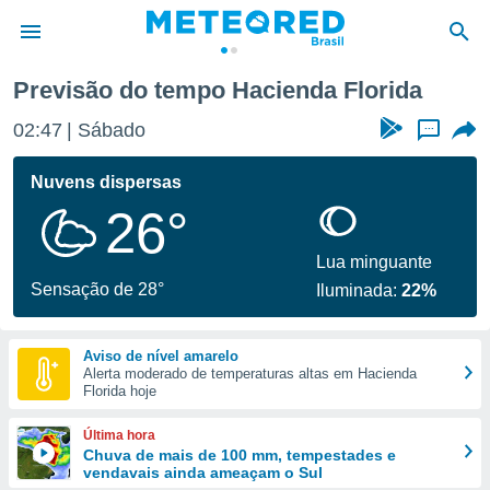
Florida
Previsão do tempo Hacienda Florida
de
02:47
Sábado
...
 da
tempo.com)
Nuvens dispersas
do por
26°
is para
e as
 fornecidas
Lua minguante
 qualidade.
Sensação de 28°
Iluminada:
22%
r a este
s das
opções:
Aviso de nível amarelo
Alerta moderado de temperaturas altas em Hacienda
ookies e
Florida hoje
 forma
Última hora
e digital
Chuva de mais de 100 mm, tempestades e
vendavais ainda ameaçam o Sul
da,