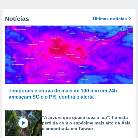
Notícias
Últimas notícias
Temporais e chuva de mais de 100 mm em 24h
ameaçam SC e o PR; confira o alerta
"A árvore que quase toca a lua": floresta
perdida com o espécime mais alto da Ásia
é encontrada em Taiwan