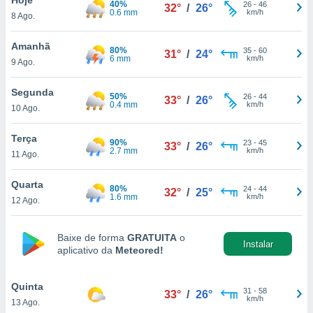
40%
para lhe
26
-
46
32°
/
26°
0.6 mm
km/h
8 Ago.
licidade e
ados com
Amanhã
80%
35
-
60
31°
/
24°
esmo. Pode
6 mm
km/h
9 Ago.
ais
s na nossa
Segunda
50%
26
-
44
 Cookies
e
33°
/
26°
0.4 mm
km/h
10 Ago.
u
nto a
omento,
Terça
90%
23
-
45
33°
/
26°
 botão
2.7 mm
km/h
11 Ago.
de cookies
na parte
Quarta
80%
24
-
44
nossa
32°
/
25°
1.6 mm
km/h
12 Ago.
.
IVAMENTE,
Baixe de forma
GRATUITA
o
Instalar
aplicativo da
Meteored!
as
tes a
Quinta
31
-
58
33°
/
26°
km/h
13 Ago.