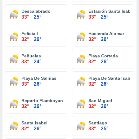
Descalabrado
Estación Santa Isabel
33°
25°
33°
25°
Felicia I
Hacienda Alomar
32°
26°
32°
26°
Peñuelas
Playa Cortada
33°
24°
32°
26°
Playa De Salinas
Playa De Santa Isabel
33°
26°
32°
26°
Reparto Flamboyan
San Miguel
32°
26°
32°
26°
Santa Isabel
Santiago
32°
26°
33°
25°