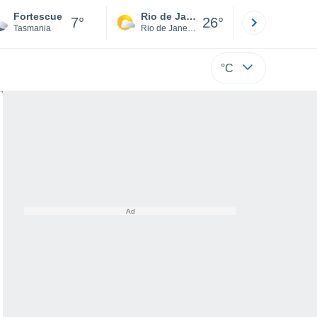
Fortescue
Rio de Janeiro
São Paulo
7°
26°
Tasmania
Rio de Janeiro
São Paulo
°C