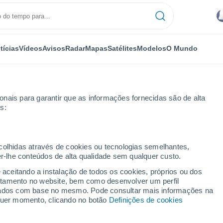
tícias
Vídeos
Avisos
Radar
Mapas
Satélites
Modelos
O Mundo
nais para garantir que as informações fornecidas são de alta
s:
ecolhidas através de cookies ou tecnologias semelhantes,
er-lhe conteúdos de alta qualidade sem qualquer custo.
tescue - TAS
e aceitando a instalação de todos os cookies, próprios ou dos
rtamento no website, bem como desenvolver um perfil
...
lizados com base no mesmo. Pode consultar mais informações na
lquer momento, clicando no botão
Definições de cookies
Por horas
Céu nublado para as próximas
horas