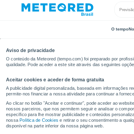
O tempo
No
Aviso de privacidade
O conteúdo da Meteored (tempo.com) foi preparado por profissio
qualidade. Pode aceder a este site através das seguintes opçõe
Aceitar cookies e aceder de forma gratuita
Início
Austrália
Estado de Tasmânia
Fortescue
A publicidade digital personalizada, baseada em informações r
permite-nos financiar a nossa atividade para continuar a fornec
Previsão do tempo For
Ao clicar no botão "Aceitar e continuar", pode aceder ao websit
nossos parceiros, que nos permitem seguir e analisar o compo
00:37
Domingo
específico para lhe mostrar publicidade e conteúdos persona
nossa
Política de Cookies
e retirar o seu consentimento a qua
disponível na parte inferior da nossa página web.
Nuvens dispersas