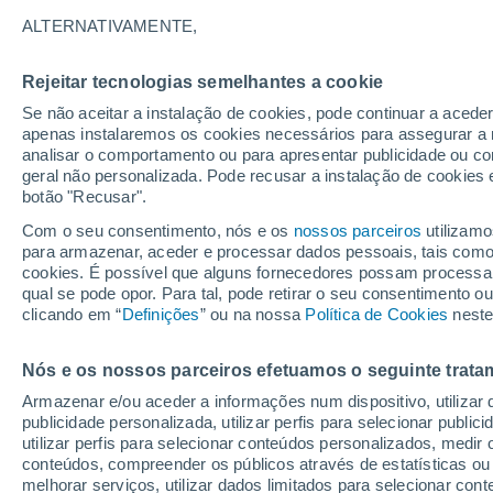
7°
ALTERNATIVAMENTE,
Rejeitar tecnologias semelhantes a cookie
Lua mingu
Se não aceitar a instalação de cookies, pode continuar a aced
Iluminada
Sensação de 5°
apenas instalaremos os cookies necessários para assegurar a 
analisar o comportamento ou para apresentar publicidade ou co
geral não personalizada. Pode recusar a instalação de cookies 
botão "Recusar".
Última hora
Chuvas e frio de inverno atingem o Sul e o
Com o seu consentimento, nós e os
nossos parceiros
utilizamo
Sudeste; confira a previsão do tempo
para armazenar, aceder e processar dados pessoais, tais como a
cookies. É possível que alguns fornecedores possam processa
O Tempo 1 - 7 Dias
Atualidade
Mapas de nuvens
qual se pode opor. Para tal, pode retirar o seu consentimento 
clicando em “
Definições
” ou na nossa
Política de Cookies
neste
Nós e os nossos parceiros efetuamos o seguinte trata
Amanhã
Terça
Hoje
Armazenar e/ou aceder a informações num dispositivo, utilizar da
10 Ago.
11 Ago.
9 Ago.
publicidade personalizada, utilizar perfis para selecionar public
utilizar perfis para selecionar conteúdos personalizados, med
conteúdos, compreender os públicos através de estatísticas ou
melhorar serviços, utilizar dados limitados para selecionar cont
80%