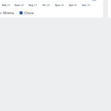
mm
Sáb
15
Dom
16
Seg
17
Ter
18
Qua
19
Qui
20
Sex
21
Mínima
Chuva