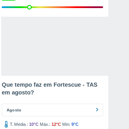
Que tempo faz em Fortescue - TAS
em
agosto
?
Agosto
T. Média :
10°C
Máx.:
12°C
Min:
9°C