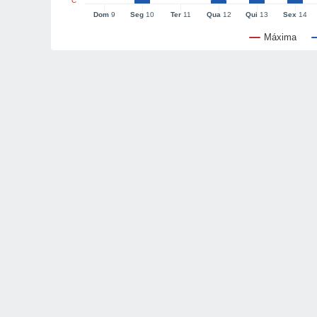
°C
Dom
9
Seg
10
Ter
11
Qua
12
Qui
13
Sex
14
Máxima