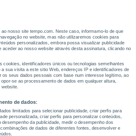
ante
er ao nosso site tempo.com. Neste caso, informamo-lo de que
:
18%
navegação no website, mas não utilizaremos cookies para
nteúdos personalizados, embora possa visualizar publicidade
e aceder ao nosso website através desta assinatura, clicando no
s cookies, identificadores únicos ou tecnologias semelhantes
 sua visita a este sitio Web, endereços IP e identificadores de
r os seus dados pessoais com base num interesse legítimo, ao
Radar de Chuva
Satélites
Modelos
ou opor-se ao processamento de dados em qualquer altura,
 website.
mento de dados:
Quarta
Quinta
Sexta
Sábado
dos limitados para selecionar publicidade, criar perfis para
12 Ago.
13 Ago.
14 Ago.
15 Ago.
idade personalizada, criar perfis para personalizar conteúdos,
ir o desempenho da publicidade, medir o desempenho dos
 combinações de dados de diferentes fontes, desenvolver e
eúdos.
70%
40%
70%