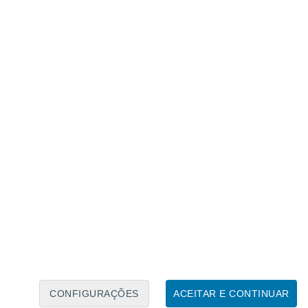
Caléndario Lunar
Seg
Ter
Qua
Qui
Sex
Sáb
Domo
9
10
11
12
13
14
15
16
CONFIGURAÇÕES
ACEITAR E CONTINUAR