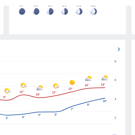
17
18
19
20
21
22
8
6
14°
14°
13°
12°
11°
10°
9°
4
10°
9°
7°
5°
5°
4°
2
3°