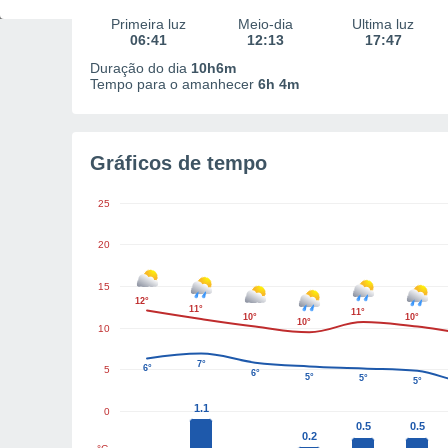
Primeira luz
Meio-dia
Última luz
06:41
12:13
17:47
Duração do dia
10h6m
Tempo para o amanhecer
6h 4m
Gráficos de tempo
25
20
15
12°
11°
11°
10°
10°
10°
10
7°
6°
5
6°
5°
5°
5°
1.1
0
0.5
0.5
0.2