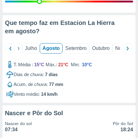
conteúdos.
ção
Que tempo faz em Estacion La Hierra
ão através
em
agosto
?
de
,
 e
o
Junho
Julho
Agosto
Setembro
Outubro
Novembro
dos,
publicidade
T. Média :
15°C
Máx.:
21°C
Min:
10°C
s, estudos
Dias de chuva:
7
dias
a e
mento de
Acum. de chuva:
77 mm
Vento médio:
14 km/h
ossos 1199
eiros
Nascer e Pôr do Sol
Nascer do sol
Pôr do Sol
07:34
18:24