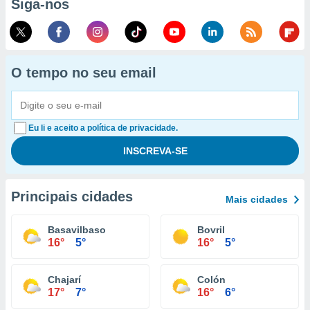
Siga-nos
O tempo no seu email
Eu li e aceito a política de privacidade.
Principais cidades
Mais cidades
Basavilbaso
Bovril
16°
5°
16°
5°
Chajarí
Colón
17°
7°
16°
6°