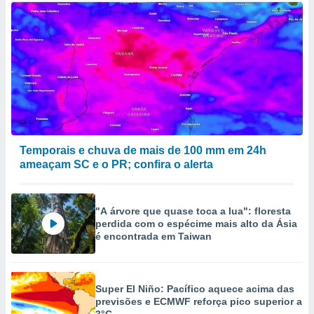
Temporais e chuva de mais de 100 mm em 24h
ameaçam SC e o PR; confira o alerta
"A árvore que quase toca a lua": floresta
perdida com o espécime mais alto da Ásia
é encontrada em Taiwan
Super El Niño: Pacífico aquece acima das
previsões e ECMWF reforça pico superior a