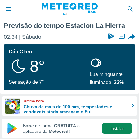
a
Previsão do tempo Estacion La Hierra
de
02:34
Sábado
...
 da
tempo.com)
Céu Claro
do por
8°
is para
e as
 fornecidas
Lua minguante
 qualidade.
Sensação de 7°
Iluminada:
22%
r a este
s das
opções:
Última hora
Chuva de mais de 100 mm, tempestades e
ookies e
vendavais ainda ameaçam o Sul
 forma
Baixe de forma
GRATUITA
o
Instalar
e digital
aplicativo da
Meteored!
da,