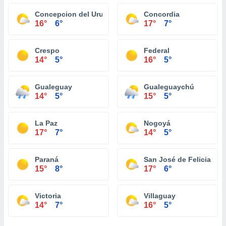
Concepcion del Uruguay
Concordia
16°
6°
17°
7°
Crespo
Federal
14°
5°
16°
5°
Gualeguay
Gualeguaychú
14°
5°
15°
5°
La Paz
Nogoyá
17°
7°
14°
5°
Paraná
San José de Feliciano
15°
8°
17°
6°
Victoria
Villaguay
14°
7°
16°
5°