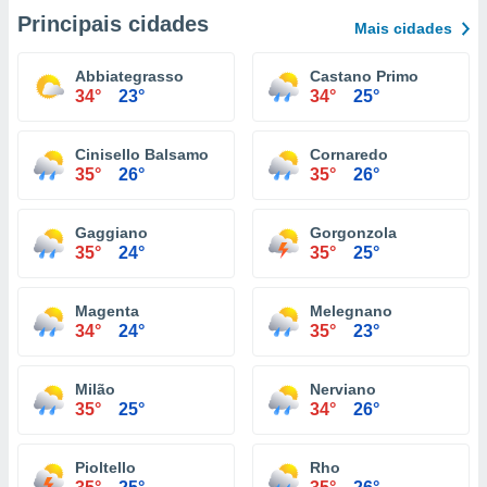
Principais cidades
Mais cidades
Abbiategrasso
Castano Primo
34°
23°
34°
25°
Cinisello Balsamo
Cornaredo
35°
26°
35°
26°
Gaggiano
Gorgonzola
35°
24°
35°
25°
Magenta
Melegnano
34°
24°
35°
23°
Milão
Nerviano
35°
25°
34°
26°
Pioltello
Rho