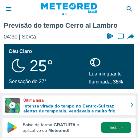
o
Previsão do tempo Cerro al Lambro
de
04:30
Sexta
...
 da
tempo.com)
Céu Claro
do por
25°
is para
e as
 fornecidas
Lua minguante
 qualidade.
Sensação de 27°
Iluminada:
35%
r a este
s das
opções:
Última hora
Intensa virada do tempo no Centro-Sul traz
ookies e
alertas de temporais, vendavais e muito frio
 forma
Baixe de forma
GRATUITA
o
Instalar
e digital
aplicativo da
Meteored!
da,