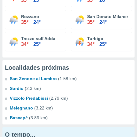
35°
25°
35°
26°
Rozzano
San Donato Milanese
35°
24°
35°
24°
Trezzo sull'Adda
Turbigo
34°
25°
34°
25°
Localidades próximas
San Zenone al Lambro
(1.58 km)
Sordio
(2.3 km)
Vizzolo Predabissi
(2.79 km)
Melegnano
(3.22 km)
Bascapè
(3.86 km)
O tempo...