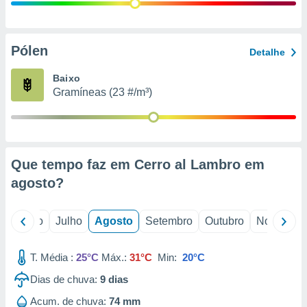
conteúdos.
ção
Pólen
Detalhe
ão através
de
Baixo
,
Gramíneas (23 #/m³)
 e
dos,
publicidade
s, estudos
Que tempo faz em Cerro al Lambro em
a e
mento de
agosto
?
ossos 1199
o
Junho
Julho
Agosto
Setembro
Outubro
Novembro
eiros
T. Média :
25°C
Máx.:
31°C
Min:
20°C
Dias de chuva:
9
dias
Acum. de chuva:
74 mm