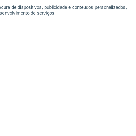
ocura de dispositivos, publicidade e conteúdos personalizados,
esenvolvimento de serviços.
Leaflet
|
©
OpenStreetMap
|
ECMWF
by © Meteored