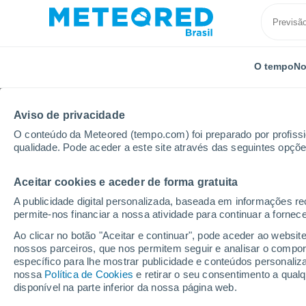
O tempo
No
Aviso de privacidade
O conteúdo da Meteored (tempo.com) foi preparado por profissio
qualidade. Pode aceder a este site através das seguintes opçõe
Aceitar cookies e aceder de forma gratuita
Início
Porto Rico
Municipalidade de Canóvanas
A publicidade digital personalizada, baseada em informações r
permite-nos financiar a nossa atividade para continuar a fornec
Previsão do tempo no 
Ao clicar no botão "Aceitar e continuar", pode aceder ao websit
nossos parceiros, que nos permitem seguir e analisar o compo
específico para lhe mostrar publicidade e conteúdos persona
Hoje, 6 agosto
Todo o dia
Símbolo
nossa
Política de Cookies
e retirar o seu consentimento a qua
disponível na parte inferior da nossa página web.