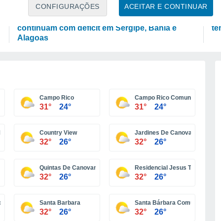
PLANTAS
P
CONFIGURAÇÕES
ACEITAR E CONTINUAR
Chuva costeira no Nordeste: milho e feijão
Fr
continuam com déficit em Sergipe, Bahia e
te
Alagoas
Campo Rico
Campo Rico Comunidad
31°
24°
31°
24°
rbana
Country View
Jardines De Canovanas
32°
26°
32°
26°
Quintas De Canovanas
Residencial Jesus T Pinero
32°
26°
32°
26°
ad
Santa Barbara
Santa Bárbara Comunidad
32°
26°
32°
26°