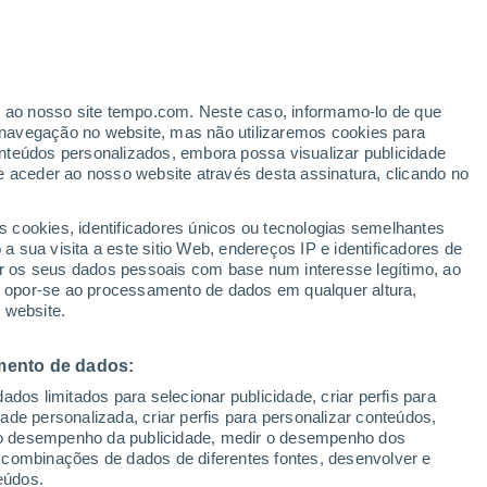
32°
er ao nosso site tempo.com. Neste caso, informamo-lo de que
26°
navegação no website, mas não utilizaremos cookies para
ta
nteúdos personalizados, embora possa visualizar publicidade
ara
e aceder ao nosso website através desta assinatura, clicando no
s cookies, identificadores únicos ou tecnologias semelhantes
 sua visita a este sitio Web, endereços IP e identificadores de
r os seus dados pessoais com base num interesse legítimo, ao
ou opor-se ao processamento de dados em qualquer altura,
 website.
mento de dados:
dos limitados para selecionar publicidade, criar perfis para
idade personalizada, criar perfis para personalizar conteúdos,
ir o desempenho da publicidade, medir o desempenho dos
 combinações de dados de diferentes fontes, desenvolver e
eúdos.