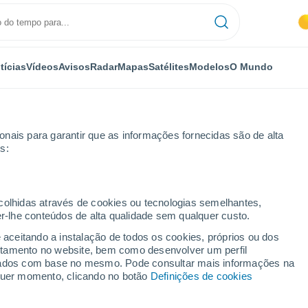
tícias
Vídeos
Avisos
Radar
Mapas
Satélites
Modelos
O Mundo
nais para garantir que as informações fornecidas são de alta
s:
ecolhidas através de cookies ou tecnologias semelhantes,
er-lhe conteúdos de alta qualidade sem qualquer custo.
Município de Canóvanas
e aceitando a instalação de todos os cookies, próprios ou dos
rtamento no website, bem como desenvolver um perfil
lizados com base no mesmo. Pode consultar mais informações na
lquer momento, clicando no botão
Definições de cookies