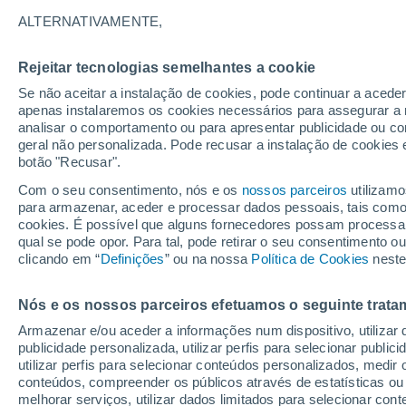
ALTERNATIVAMENTE,
Rejeitar tecnologias semelhantes a cookie
Se não aceitar a instalação de cookies, pode continuar a aced
apenas instalaremos os cookies necessários para assegurar a 
San
analisar o comportamento ou para apresentar publicidade ou co
Barb
geral não personalizada. Pode recusar a instalação de cookies 
botão "Recusar".
Com o seu consentimento, nós e os
nossos parceiros
utilizamo
para armazenar, aceder e processar dados pessoais, tais como a
cookies. É possível que alguns fornecedores possam processa
qual se pode opor. Para tal, pode retirar o seu consentimento 
clicando em “
Definições
” ou na nossa
Política de Cookies
neste
Nós e os nossos parceiros efetuamos o seguinte trata
Armazenar e/ou aceder a informações num dispositivo, utilizar da
publicidade personalizada, utilizar perfis para selecionar public
utilizar perfis para selecionar conteúdos personalizados, med
conteúdos, compreender os públicos através de estatísticas ou
melhorar serviços, utilizar dados limitados para selecionar cont