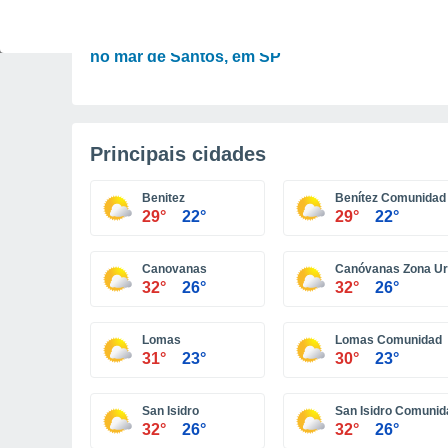
ATUALIDADE
Imagens de drone mostram encontro de águas
no mar de Santos, em SP
Principais cidades
Benitez
Benítez Comunidad
29°
22°
29°
22°
Canovanas
Canóvanas Zona U
32°
26°
32°
26°
Lomas
Lomas Comunidad
31°
23°
30°
23°
San Isidro
San Isidro Comunid
32°
26°
32°
26°