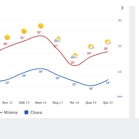
30
33°
31°
28°
20
27°
26°
24°
19°
18°
10
16°
15°
13°
13°
12°
10°
mm
Sex
14
Sáb
15
Dom
16
Seg
17
Ter
18
Qua
19
Qui
20
Mínima
Chuva