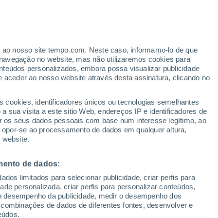
er ao nosso site tempo.com. Neste caso, informamo-lo de que
/h
navegação no website, mas não utilizaremos cookies para
nteúdos personalizados, embora possa visualizar publicidade
e aceder ao nosso website através desta assinatura, clicando no
s cookies, identificadores únicos ou tecnologias semelhantes
 sua visita a este sitio Web, endereços IP e identificadores de
r os seus dados pessoais com base num interesse legítimo, ao
Radar de Chuva
Satélites
Modelos
ou opor-se ao processamento de dados em qualquer altura,
 website.
mento de dados:
Terça
Quarta
Quinta
Sexta
dos limitados para selecionar publicidade, criar perfis para
11 Ago.
12 Ago.
13 Ago.
14 Ago.
idade personalizada, criar perfis para personalizar conteúdos,
ir o desempenho da publicidade, medir o desempenho dos
 combinações de dados de diferentes fontes, desenvolver e
eúdos.