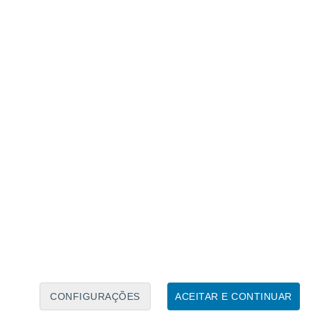
Caléndario Lunar
Seg
Ter
Qua
Qui
Sex
Sáb
Domo
8
9
10
11
12
13
14
15
16
17
18
19
20
21
CONFIGURAÇÕES
ACEITAR E CONTINUAR