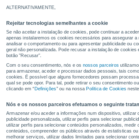
15°
ALTERNATIVAMENTE,
Rejeitar tecnologias semelhantes a cookie
Norte
Se não aceitar a instalação de cookies, pode continuar a aced
Sensação de 15°
10
-
22 km
apenas instalaremos os cookies necessários para assegurar a 
analisar o comportamento ou para apresentar publicidade ou co
geral não personalizada. Pode recusar a instalação de cookies 
botão "Recusar".
Última hora
Chuva de mais de 100 mm, tempestades e
Com o seu consentimento, nós e os
nossos parceiros
utilizamo
vendavais ainda ameaçam o Sul
para armazenar, aceder e processar dados pessoais, tais como a
cookies. É possível que alguns fornecedores possam processa
O Tempo 1 - 7 Dias
Atualidade
Mapas de nuvens
qual se pode opor. Para tal, pode retirar o seu consentimento 
clicando em “
Definições
” ou na nossa
Política de Cookies
neste
Nós e os nossos parceiros efetuamos o seguinte trata
Amanhã
Segunda
Hoje
Armazenar e/ou aceder a informações num dispositivo, utilizar da
9 Ago.
10 Ago.
8 Ago.
publicidade personalizada, utilizar perfis para selecionar public
utilizar perfis para selecionar conteúdos personalizados, med
conteúdos, compreender os públicos através de estatísticas ou
melhorar serviços, utilizar dados limitados para selecionar cont
50%