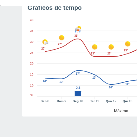
Gráficos de tempo
40
35
31°
30
27°
25°
25°
25
23°
23°
20
17°
15
15°
13°
13°
12°
10
2.1
10°
°C
Sáb
8
Dom
9
Seg
10
Ter
11
Qua
12
Qui
13
Máxima