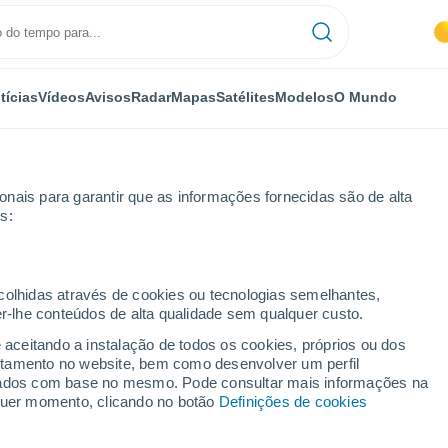
tícias
Vídeos
Avisos
Radar
Mapas
Satélites
Modelos
O Mundo
nais para garantir que as informações fornecidas são de alta
s:
Pernstejnem
ecolhidas através de cookies ou tecnologias semelhantes,
er-lhe conteúdos de alta qualidade sem qualquer custo.
trice Nad Pernstejnem
e aceitando a instalação de todos os cookies, próprios ou dos
rtamento no website, bem como desenvolver um perfil
...
lizados com base no mesmo. Pode consultar mais informações na
lquer momento, clicando no botão
Definições de cookies
Por horas
Céu nublado para as próximas
horas