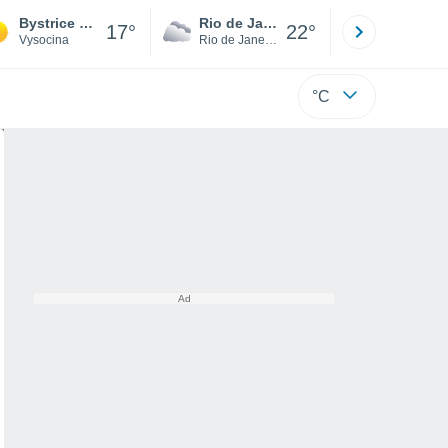
Bystrice Nad Pernstejnem
Rio de Janeiro
São Paulo
17°
22°
Vysocina
Rio de Janeiro
São Paulo
°C