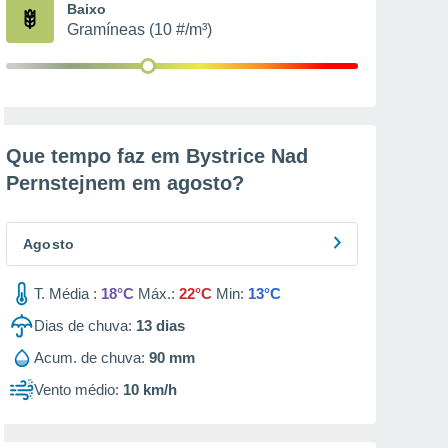
Baixo
Gramíneas (10 #/m³)
Que tempo faz em Bystrice Nad
Pernstejnem em
agosto
?
Agosto
T. Média :
18°C
Máx.:
22°C
Min:
13°C
Dias de chuva:
13
dias
Acum. de chuva:
90 mm
Vento médio:
10 km/h