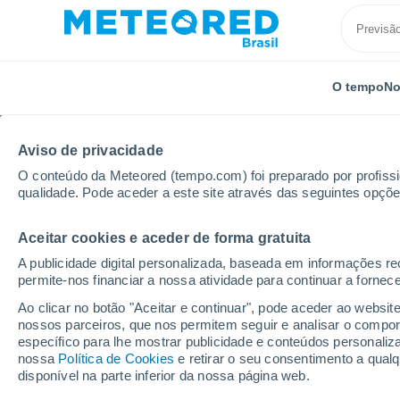
O tempo
No
Aviso de privacidade
O conteúdo da Meteored (tempo.com) foi preparado por profissio
qualidade. Pode aceder a este site através das seguintes opçõe
Aceitar cookies e aceder de forma gratuita
Início
República Checa
Vysocina
Bystrice Nad 
A publicidade digital personalizada, baseada em informações r
permite-nos financiar a nossa atividade para continuar a fornec
Previsão do tempo Bys
Ao clicar no botão "Aceitar e continuar", pode aceder ao websit
nossos parceiros, que nos permitem seguir e analisar o compo
07:14
Sábado
específico para lhe mostrar publicidade e conteúdos persona
nossa
Política de Cookies
e retirar o seu consentimento a qua
disponível na parte inferior da nossa página web.
Nuvens dispersas