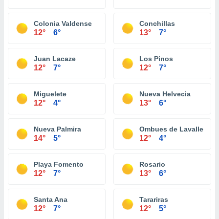
Colonia Valdense
Conchillas
12°
6°
13°
7°
Juan Lacaze
Los Pinos
12°
7°
12°
7°
Miguelete
Nueva Helvecia
12°
4°
13°
6°
Nueva Palmira
Ombues de Lavalle
14°
5°
12°
4°
Playa Fomento
Rosario
12°
7°
13°
6°
Santa Ana
Tarariras
12°
7°
12°
5°