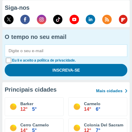
Siga-nos
O tempo no seu email
Eu li e aceito a política de privacidade.
Principais cidades
Mais cidades
Barker
Carmelo
12°
5°
14°
6°
Cerro Carmelo
Colonia Del Sacrament
14°
5°
12°
7°