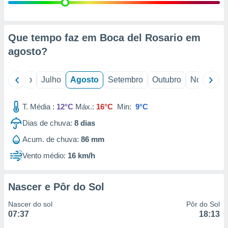
conteúdos.
ção
Que tempo faz em Boca del Rosario em
ão através
agosto
?
de
,
 e
o
Junho
Julho
Agosto
Setembro
Outubro
Novembro
dos,
publicidade
T. Média :
12°C
Máx.:
16°C
Min:
9°C
s, estudos
Dias de chuva:
8
dias
a e
mento de
Acum. de chuva:
86 mm
Vento médio:
16 km/h
ossos 1199
eiros
Nascer e Pôr do Sol
Nascer do sol
Pôr do Sol
07:37
18:13