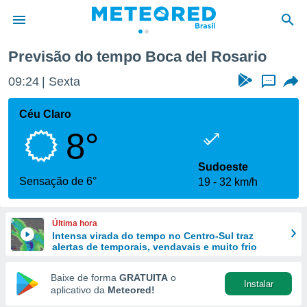
Previsão do tempo Boca del Rosario
de
09:24
Sexta
...
 da
tempo.com)
Céu Claro
do por
8°
is para
e as
 fornecidas
Sudoeste
 qualidade.
Sensação de 6°
19
32 km/h
r a este
s das
opções:
Última hora
Intensa virada do tempo no Centro-Sul traz
ookies e
alertas de temporais, vendavais e muito frio
 forma
Baixe de forma
GRATUITA
o
Instalar
e digital
aplicativo da
Meteored!
da,