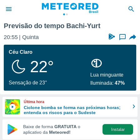
Previsão do tempo Bachi-Yurt
de
20:55
Quinta
...
 da
tempo.com)
Céu Claro
do por
22°
is para
e as
 fornecidas
Lua minguante
 qualidade.
Sensação de 23°
Iluminada:
47%
r a este
s das
opções:
Última hora
Ciclone bomba se forma nas próximas horas;
ookies e
entenda os riscos para o Sudeste
 forma
Baixe de forma
GRATUITA
o
Instalar
e digital
aplicativo da
Meteored!
da,