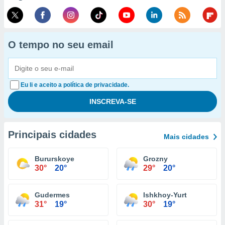
O tempo no seu email
Eu li e aceito a política de privacidade.
Principais cidades
Mais cidades
Bururskoye
Grozny
30°
20°
29°
20°
Gudermes
Ishkhoy-Yurt
31°
19°
30°
19°