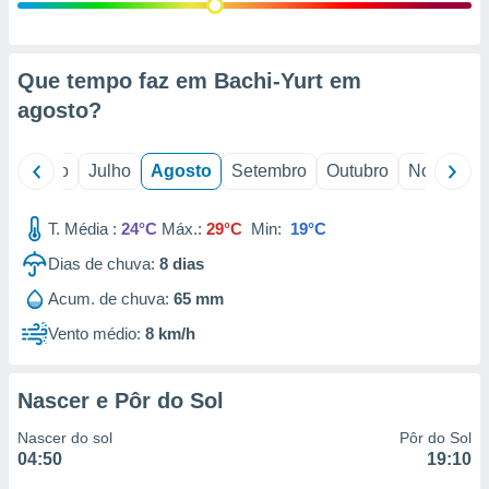
conteúdos.
ção
Que tempo faz em Bachi-Yurt em
ão através
agosto
?
de
,
 e
o
Junho
Julho
Agosto
Setembro
Outubro
Novembro
dos,
publicidade
T. Média :
24°C
Máx.:
29°C
Min:
19°C
s, estudos
Dias de chuva:
8
dias
a e
mento de
Acum. de chuva:
65 mm
Vento médio:
8 km/h
ossos 1199
eiros
Nascer e Pôr do Sol
Nascer do sol
Pôr do Sol
04:50
19:10