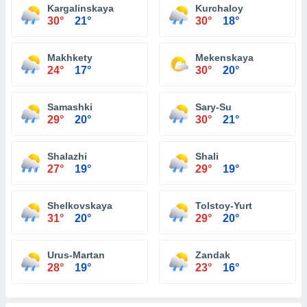
Kargalinskaya
Kurchaloy
30°
21°
30°
18°
Makhkety
Mekenskaya
24°
17°
30°
20°
Samashki
Sary-Su
29°
20°
30°
21°
Shalazhi
Shali
27°
19°
29°
19°
Shelkovskaya
Tolstoy-Yurt
31°
20°
29°
20°
Urus-Martan
Zandak
28°
19°
23°
16°