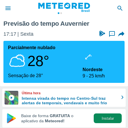
Previsão do tempo Auvernier
de
17:17
Sexta
...
 da
tempo.com)
Parcialmente nublado
do por
28°
is para
e as
 fornecidas
Nordeste
 qualidade.
Sensação de 28°
9
25 km/h
r a este
s das
opções:
Última hora
Intensa virada do tempo no Centro-Sul traz
ookies e
alertas de temporais, vendavais e muito frio
 forma
Baixe de forma
GRATUITA
o
Instalar
e digital
aplicativo da
Meteored!
da,