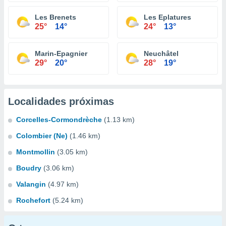
Les Brenets
Les Eplatures
25°
14°
24°
13°
Marin-Epagnier
Neuchâtel
29°
20°
28°
19°
Localidades próximas
Corcelles-Cormondrèche
(1.13 km)
Colombier (Ne)
(1.46 km)
Montmollin
(3.05 km)
Boudry
(3.06 km)
Valangin
(4.97 km)
Rochefort
(5.24 km)