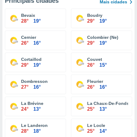
Principais cidades
Mais cidades
Bevaix
Boudry
28°
19°
29°
19°
Cernier
Colombier (Ne)
26°
16°
29°
19°
Cortaillod
Couvet
29°
19°
26°
15°
Dombresson
Fleurier
27°
16°
26°
16°
La Brévine
La Chaux-De-Fonds
24°
13°
25°
13°
Le Landeron
Le Locle
28°
18°
25°
14°