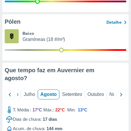
conteúdos.
ção
Pólen
Detalhe
ão através
de
Baixo
,
Gramíneas (18 #/m³)
 e
dos,
publicidade
s, estudos
Que tempo faz em Auvernier em
a e
mento de
agosto
?
ossos 1199
o
Junho
Julho
Agosto
Setembro
Outubro
Novembro
eiros
T. Média :
17°C
Máx.:
22°C
Min:
13°C
Dias de chuva:
17
dias
Acum. de chuva:
144 mm