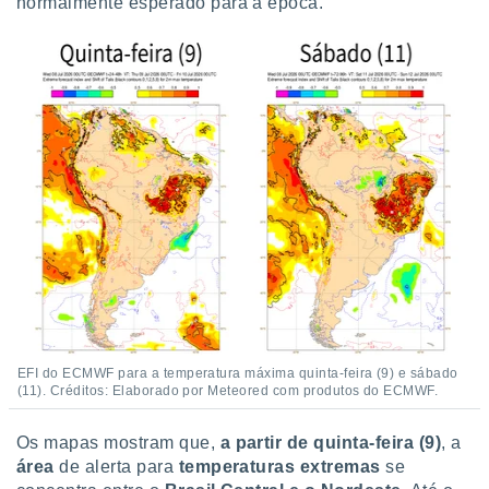
conteúdos.
normalmente esperado para a época.
ção
ão através
de
,
 e
dos,
publicidade
s, estudos
a e
mento de
ossos 1199
eiros
EFI do ECMWF para a temperatura máxima quinta-feira (9) e sábado
(11). Créditos: Elaborado por Meteored com produtos do ECMWF.
Os mapas mostram que,
a partir de quinta-feira (9)
, a
área
de alerta para
temperaturas extremas
se