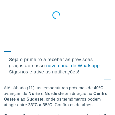
para lhe
licidade e
ados com
esmo. Pode
ais
s na nossa
 Cookies
e
u
nto a
omento,
 botão
Seja o primeiro a receber as previsões
de cookies
na parte
graças ao nosso
novo canal de Whatsapp
.
nossa
Siga-nos e ative as notificações!
.
IVAMENTE,
Até sábado (11), as temperaturas próximas de
40°C
avançam do
Norte
e
Nordeste
em direção ao
Centro-
Oeste
e ao
Sudeste
, onde os termômetros podem
as
tes a
atingir entre
33°C a 35°C.
Confira os detalhes.