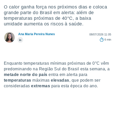
m
 recolhidas
O calor ganha força nos próximos dias e coloca
cookies ou
grande parte do Brasil em alerta: além de
temperaturas próximas de 40°C, a baixa
, permite-
umidade aumenta os riscos à saúde.
ar a nossa
ara
ACEITAR
Ana Maria Pereira Nunes
08/07/2026 11:05
 fornecer-
E
6 min
os de alta
CONTINUAR
sem
sto.
CONFIGURAÇÕES
o botão
ontinuar",
Enquanto temperaturas mínimas próximas de 0°C vêm
r ao
predominando na Região Sul do Brasil esta semana, a
itando a
metade norte do país
entra em alerta para
de todos os
temperaturas
máximas
elevadas
, que podem ser
óprios ou
consideradas
extremas
para esta época do ano.
parceiros,
rmitem
lisar o
nto no
em como
 um perfil