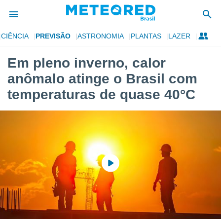
CIÊNCIA
PREVISÃO
ASTRONOMIA
PLANTAS
LAZER
de
Em pleno inverno, calor
 da
anômalo atinge o Brasil com
tempo.com)
do por
temperaturas de quase 40°C
is para
e as
 fornecidas
 qualidade.
r a este
s das
opções:
ookies e
 forma
e digital
da,