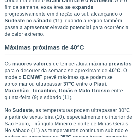
concentra entre o
Brasil Central e o Nordeste
. Até o
fim da semana, essa área
se expande
progressivamente em direção ao sul, alcançando o
Sudeste
no
sábado (11),
quando a região também
passa a apresentar elevado potencial para ocorrência
de calor extremo.
Máximas próximas de 40°C
Os
maiores valores
de temperatura máxima
previstos
para o decorrer da semana se aproximam de
40°C
. O
modelo
ECMWF
prevê máximas que podem se
aproximar ou ultrapassar
37°C
entre o
Piauí,
Maranhão, Tocantins, Goiás e Mato Grosso
entre
quinta-feira (9) e sábado (11).
No
Sudeste
, as temperaturas podem ultrapassar 30°C
a partir de sexta-feira (10), especialmente no interior de
São Paulo, Triângulo Mineiro e norte de Minas Gerais.
No sábado (11) as temperaturas continuam subindo e