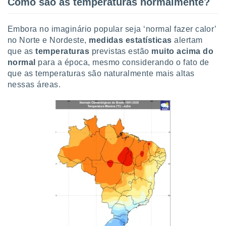
Como são as temperaturas normalmente?
tar a
de cookies,
uar a
Embora no imaginário popular seja ‘normal fazer calor’
osso site
no Norte e Nordeste,
medidas estatísticas
alertam
 Neste
mamo-lo de
que as
temperaturas
previstas estão
muito acima do
normal
para a época, mesmo considerando o fato de
s os
que as temperaturas são naturalmente mais altas
cessários
nessas áreas.
rar a
no website,
ilizaremos
a analisar o
nto ou
ntar
 ou
dos,
ssa
ublicidade
ada. Pode
nstalação de
ceder ao