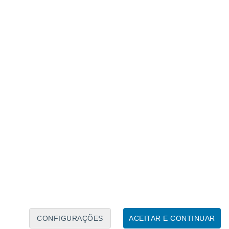
da-feira, 15 de junho.
l
, a presença da frente fria favorece o
mente nos estados de São Paulo, do Rio de
CONFIGURAÇÕES
ACEITAR E CONTINUAR