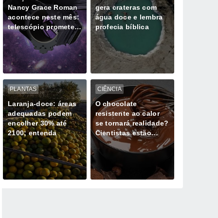
Nancy Grace Roman
gera crateras com
acontece neste mês:
água doce e lembra
telescópio promete
profecia bíblica
novas descobertas
PLANTAS
CIÊNCIA
Laranja-doce: áreas
O chocolate
adequadas podem
resistente ao calor
encolher 30% até
se tornará realidade?
2100; entenda
Cientistas estão
trabalhando em
chocolates que não
derretem