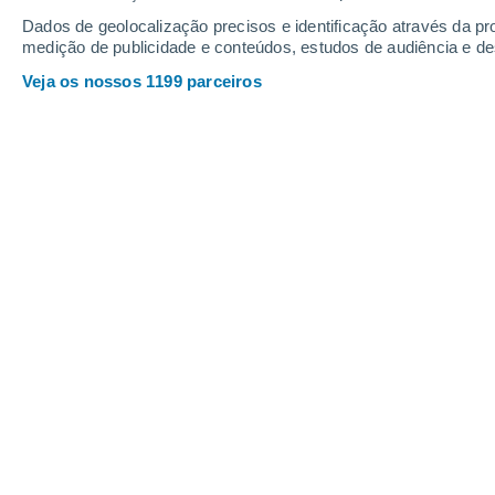
Dados de geolocalização precisos e identificação através da pr
medição de publicidade e conteúdos, estudos de audiência e d
Veja os nossos 1199 parceiros
Ar polar já avança pelo Sul do
centro-sul nos próximos dias. 
típicas de inverno e sequênci
negativas nas áreas mais elev
Tiago Robles
14/06/
Uma massa de ar polar já atua sobre p
próximos dias pelo centro-sul do Bras
proporcionando frio de inverno para o
Oestes. Nas regiões mais elevadas de
há previsão de pelo menos 4 dias 
nesta semana.