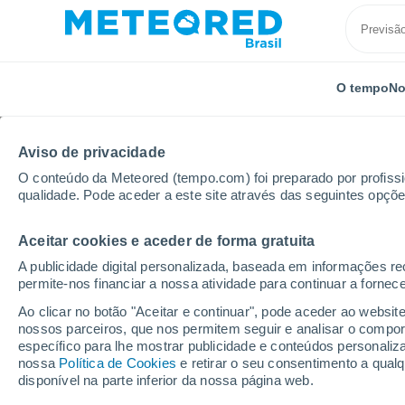
O tempo
No
TODOS
ATUALIDADE
CIÊNCIA
PREVISÃO
ASTRON
Aviso de privacidade
O conteúdo da Meteored (tempo.com) foi preparado por profissio
qualidade. Pode aceder a este site através das seguintes opçõe
Aceitar cookies e aceder de forma gratuita
A publicidade digital personalizada, baseada em informações r
permite-nos financiar a nossa atividade para continuar a fornec
Início
Notícias
Previsão
Ar polar avança pelo C
Ao clicar no botão "Aceitar e continuar", pode aceder ao websit
nossos parceiros, que nos permitem seguir e analisar o compo
específico para lhe mostrar publicidade e conteúdos persona
Ar polar avança pelo C
nossa
Política de Cookies
e retirar o seu consentimento a qua
disponível na parte inferior da nossa página web.
sequência de temperat