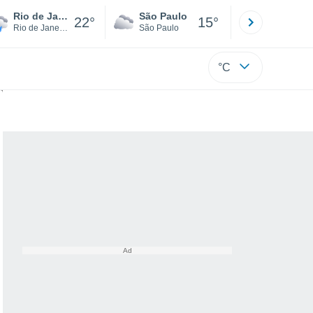
Rio de Janeiro
São Paulo
Boa Vista
22°
15°
Rio de Janeiro
São Paulo
Roraima
°C