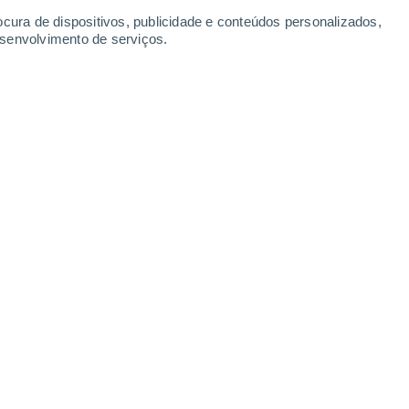
ocura de dispositivos, publicidade e conteúdos personalizados,
esenvolvimento de serviços.
 Brasil e chega ao restante do
O sistema vai trazer temperaturas
a de dias com temperaturas
adas.
2026 14:13
8 min
arte do Sul do Brasil e vai avançar nos
il, derrubando as temperaturas e
 Sul e parte das regiões Sudeste e Centro-
 Santa Catarina e do Rio Grande do Sul,
consecutivos com temperaturas negativas