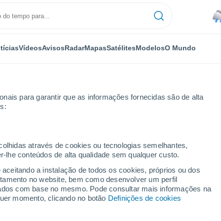
tícias
Vídeos
Avisos
Radar
Mapas
Satélites
Modelos
O Mundo
OMIA
PLANTAS
LAZER
nais para garantir que as informações fornecidas são de alta
s:
ecolhidas através de cookies ou tecnologias semelhantes,
er-lhe conteúdos de alta qualidade sem qualquer custo.
entro-Sul e traz sequência de temperaturas negativas; veja onde
e aceitando a instalação de todos os cookies, próprios ou dos
rtamento no website, bem como desenvolver um perfil
lizados com base no mesmo. Pode consultar mais informações na
entro-Sul e traz
lquer momento, clicando no botão
Definições de cookies
uras negativas; veja